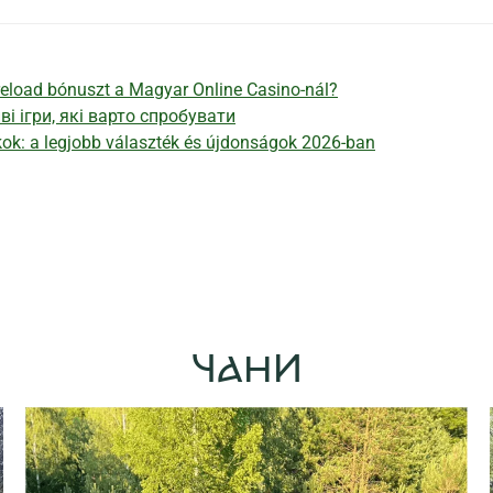
reload bónuszt a Magyar Online Casino-nál?
і ігри, які варто спробувати
kok: a legjobb választék és újdonságok 2026-ban
ЧАНИ