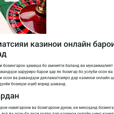
матсияи казинои онлайн баро
ад
и бозингарон ҳамеша бо амнияти баланд ва мукаммалият
авандҳои заруриро барои ҳар як бозигар бо услуби осон в
и осон ва равандҳои декламатсияро дар казинои онлайн 
дунёи бозиҳои аҷиб ворид шаванд.
ардан
арои навигарони ва бозигарони дуюм, ки мехоҳанд бозинга
зуд ва осон ба акси худро дар казинои онлайн шенс кунед