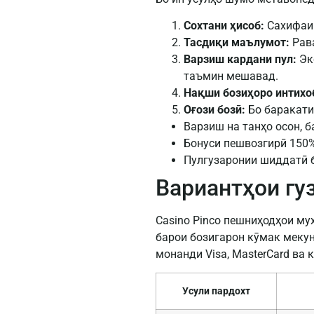
Сохтани ҳисоб:
Сахифаи 
Тасдиқи маълумот:
Рава
Варзиш кардани пул:
Экс
таъмин мешавад.
Нақши бозиҳоро интихо
Оғози бозӣ:
Бо баракати 
Варзиш на танҳо осон, б
Бонуси пешвозгирӣ 150%-
Пулгузаронии шиддатӣ б
Вариантҳои гу
Casino Pinco пешниҳодҳои м
барои бозигарон кӯмак мекуна
монанди Visa, MasterCard ва
Усули пардохт