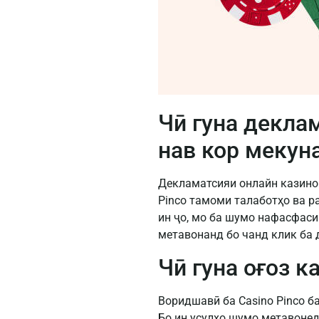
Чӣ гуна декла
нав кор мекун
Декламатсияи онлайн казино
Pinco тамоми талаботҳо ва р
ин ҷо, мо ба шумо нафасфаси
метавонанд бо чанд клик ба 
Чӣ гуна оғоз к
Воридшавӣ ба Casino Pinco б
Бо ин усулҳо шумо метавонед 