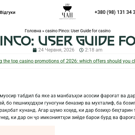
+380 (98) 131 34 
Відгуки
Головна
»
casino Pinco: User Guide for casino
INCO: USER GUIDE F
24 Червня, 2026
2:18 am
g the top casino promotions of 2026: which offers should you c
муосир табдил ба яке аз манбаъҳои асосии фароғат ва дар
зӣ, бо пешниҳодҳои гуногуни беназир ва мухталиф, ба бози
 рақобат кунанд. Агар шумо хоҳед, ки дар бозиҳо беҳтарин
унед, ки дар он ҷо имкониятҳои зиёде барои бурд ва фароғ