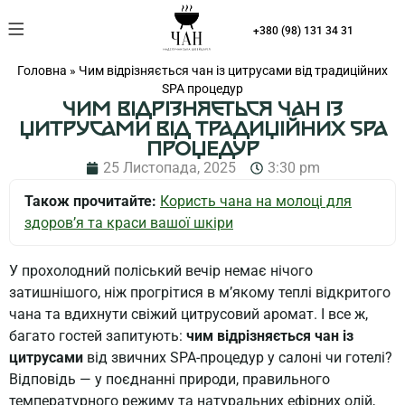
Що на вас чекає
+380 (98) 131 34 31
Головна
»
Чим відрізняється чан із цитрусами від традиційних
SPA процедур
ЧИМ ВІДРІЗНЯЄТЬСЯ ЧАН ІЗ
ЦИТРУСАМИ ВІД ТРАДИЦІЙНИХ SPA
ПРОЦЕДУР
25 Листопада, 2025
3:30 pm
Також прочитайте:
Користь чана на молоці для
здоров’я та краси вашої шкіри
У прохолодний поліський вечір немає нічого
затишнішого, ніж прогрітися в м’якому теплі відкритого
чанa та вдихнути свіжий цитрусовий аромат. І все ж,
багато гостей запитують:
чим відрізняється чан із
цитрусами
від звичних SPA-процедур у салоні чи готелі?
Відповідь — у поєднанні природи, правильного
температурного режиму та натуральних ефірних олій,