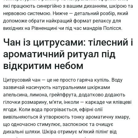
які працюють синергійно з вашим диханням, шкірою та
нервовою системою. Нижче — детальний розбір, який
допоможе обрати найкращий формат релаксу для
вихідних на Рівненщині чи під час мандрів Полісся.
Чан із цитрусами: тілесний і
ароматичний ритуал під
відкритим небом
Цитрусовий чан — це не просто гаряча купіль. Воду
зазвичай насичують натуральними шкірками
апельсина, лимона, грейпфрута, додатково додають
гілочки розмарину, м’яти, інколи — каркаде чи ялівцеві
ягоди. Коли вода прогрівається, ефірні олії
вивільняються й утворюють тонку ароматичну хмару,
що одночасно стимулює, заспокоює та очищує
дихальні шляхи. Шкіра отримує м’який пілінг від