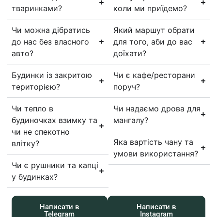
тваринками?
коли ми приїдемо?
Чи можна дібратись
Який маршут обрати
до нас без власного
для того, аби до вас
авто?
доїхати?
Будинки із закритою
Чи є кафе/ресторани
територією?
поруч?
Чи тепло в
Чи надаємо дрова для
будиночках взимку та
мангалу?
чи не спекотно
Яка вартість чану та
влітку?
умови використання?
Чи є рушники та капці
у будинках?
Написати в
Написати в
Telegram
Instagram