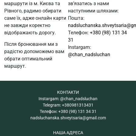
маршрути із м. Києва та
зв’язатись з нами
Рівного, радимо обирати
наступними шляхами:
саме їх, адже онлайн карти
Пошта:
не завжди коректно
nadsluchanska.shveytsaria@g
відображають дорогу.
Телефон:
+380 (98) 131 34
31
Після бронювання ми з
Instargam:
радістю допоможемо вам
@chan_nadsluchan
обрати оптимальний
маршрут.
КОНТАКТИ
Instargam:
@chan_nadsluchan
Telegram:
+380981313431
Телефон:
+380 (98) 131 34 31
nadsluchanska.shveytsaria@gmail.com
НАША АДРЕСА