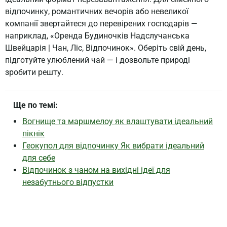
відпочинку, романтичних вечорів або невеликої
компанії звертайтеся до перевірених господарів —
наприклад, «Оренда Будиночків Надслучанська
Швейцарія | Чан, Ліс, Відпочинок». Оберіть свій день,
підготуйте улюблений чай — і дозвольте природі
зробити решту.
Ще по темі:
Вогнище та маршмелоу як влаштувати ідеальний
пікнік
Геокупол для відпочинку Як вибрати ідеальний
для себе
Відпочинок з чаном на вихідні ідеї для
незабутнього відпустки