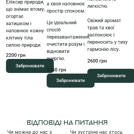
Еліксир природи,
а хвоя наповнює
легкістю.
що знімає втому,
простір спокоєм.
огортає
Свіжий аромат
Це ідеальний
затишком і
трав та хвої
спосіб
наповнює кожну
заспокоює і
перезавантаження,
клітину тіла
переносить у тиху
очистити розум і
силою природи.
гармонію лісу.
відновити
2200 грн
енергію.
2600 грн
Забронювати
2350 грн
Забронювати
Забронювати
ВІДПОВІДІ НА ПИТАННЯ
Чи можна до нас з
Чи зустріне нас хтось