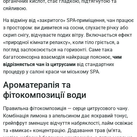
органічних кислот, стає гладкою, підтягнутою та
сяйливою.
На відміну від «закритого» SPA-приміщення, чан працює
з простором: ви дивитеся на сосни, слухаєте річку або
скрип снігу, відчуваєте подих вітру. Включається ефект
«природної кімнати релаксу», коли тіло гріється, а
погляд заспокоюється на горизонті. Саме така
багатосенсорна взаємодія найкраще пояснює,
чим
відрізняється чан із цитрусами
від стандартних
процедур у салоні краси чи міському SPA.
Ароматерапія та
фітокомпозиції води
Правильна фітокомпозиція — серце цитрусового чану.
Комбінація лимона з апельсином дає яскравий тонус,
грейпфрут зменшує відчуття набряклості, лайм освіжає
та «вмикає» концентрацію. Додавання трав (м’ята,