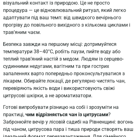
візуальний контакт із природою. Це не просто
процедура — це відновлювальний ритуал, який легко
адаптувати під ваш темп: від швидкого вечірнього
прогріву до повільного вихідного з кількома циклами і
трав’яним чаєм.
Безпека завжди на першому місці: дотримуйтеся
температури 38–40°C, робіть паузи, пийте воду або
теплий трав’яний настій з медом. Людям із серцево-
судинними недугами, вагітним та при гострих
запаленнях варто попередньо проконсультуватися з
лікарем. Обирайте локації, де регулярно чистять чан,
перевіряють якість води і використовують свіжі
цитрусові шкірки, а не ароматизатори.
Готові випробувати різницю на собі і зрозуміти на
практиці,
чим відрізняється чан із цитрусами
?
Забронюйте вечір у лісовій садибі на Рівненщині: вогонь
під чаном, цитрусова пара і тиша природи створять ваш
ідеальний формат перезавантаження. Для сімейного