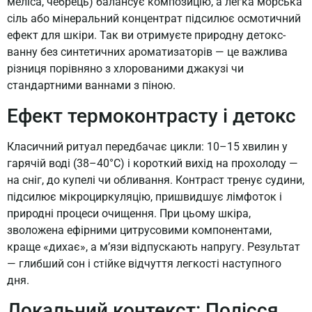
меліса, чебрець) балансує композицію, а легка морська
сіль або мінеральний концентрат підсилює осмотичний
ефект для шкіри. Так ви отримуєте природну детокс-
ванну без синтетичних ароматизаторів — це важлива
різниця порівняно з хлорованими джакузі чи
стандартними ваннами з піною.
Ефект термоконтрасту і детокс
Класичний ритуал передбачає цикли: 10–15 хвилин у
гарячій воді (38–40°C) і короткий вихід на прохолоду —
на сніг, до купелі чи обливання. Контраст тренує судини,
підсилює мікроциркуляцію, пришвидшує лімфоток і
природні процеси очищення. При цьому шкіра,
зволожена ефірними цитрусовими компонентами,
краще «дихає», а м’язи відпускають напругу. Результат
— глибший сон і стійке відчуття легкості наступного
дня.
Локальний контекст: Полісся,