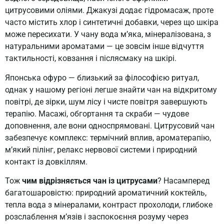
цитрусовими оліями. Джакузі додає гідромасаж, проте
часто містить хлор і синтетичні добавки, через що шкіра
може пересихати. У чану вода м’яка, мінералізована, з
натуральними ароматами — це зовсім інше відчуття
тактильності, ковзання і післясмаку на шкірі.
Японська офуро — близький за філософією ритуал,
однак у нашому регіоні легше знайти чан на відкритому
повітрі, де зірки, шум лісу і чисте повітря завершують
терапію. Масажі, обгортання та скраби — чудове
доповнення, але вони односпрямовані. Цитрусовий чан
забезпечує комплекс: термічний вплив, ароматерапію,
м’який пілінг, релакс нервової системи і природний
контакт із довкіллям.
Тож
чим відрізняється чан із цитрусами
? Насамперед
багатошаровістю: природний ароматичний коктейль,
тепла вода з мінералами, контраст прохолоди, глибоке
розслаблення м’язів і заспокоєння розуму через