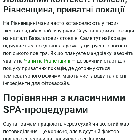
Рівненщина, приватні локації
На Рівненщині чани часто встановлюють у тихих
лісових садибах поблизу річки Случ та відомих локацій
на кшталт Базальтових стовпів. Саме тут найкраще
відчувається поєднання аромату цитрусів і свіжості
поліського повітря. Якщо плануєте мандрівку, зверніть
увагу на
Чани на Рівненщині
— це зручний старт для
пошуку приватних локацій, де дотримуються
температурного режиму, мають чисту воду та якісні
інгредієнти для фітозасобів.
Порівняння з класичними
SPA-процедурами
Сауна і хамам працюють через сухий чи вологий жар і
потовиділення. Це корисно, але відсутній фактор
водного середовища, насиченого ефірними