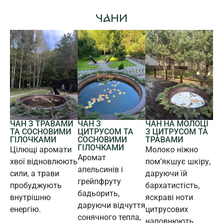
ЧАНИ
ЧАН З
ЧАН З ТРАВАМИ
ЧАН НА МОЛОЦІ
ЦИТРУСОМ ТА
ТА СОСНОВИМИ
З ЦИТРУСОМ ТА
СОСНОВИМИ
ГІЛОЧКАМИ
ТРАВАМИ
ГІЛОЧКАМИ
Цілющі аромати
Молоко ніжно
Аромат
хвої відновлюють
пом’якшує шкіру,
апельсинів і
сили, а трави
даруючи їй
грейпфруту
пробуджують
бархатистість,
бадьорить,
внутрішню
яскраві ноти
даруючи відчуття
енергію.
цитрусових
сонячного тепла,
наповнюють