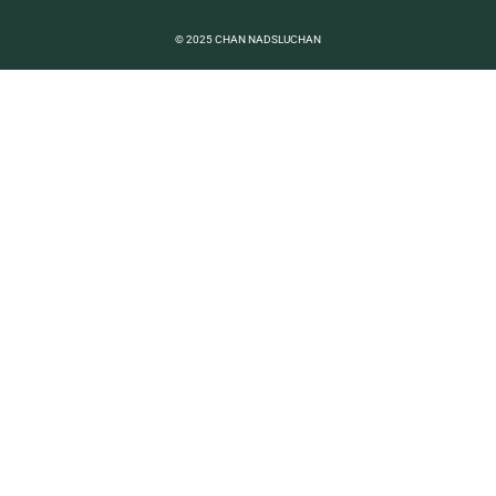
© 2025 CHAN NADSLUCHAN