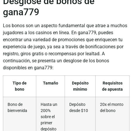
Desglose de bonos de
gana779
Los bonos son un aspecto fundamental que atrae a muchos
jugadores a los casinos en línea. En gana779, puedes
encontrar una variedad de promociones que enriquecen tu
experiencia de juego, ya sea a través de bonificaciones por
registro, giros gratis o recompensas por lealtad. A
continuación, se presenta un desglose de los bonos
disponibles en gana779:
Tipo de
Tamaño
Depósito
Requisitos
bono
mínimo
de apuesta
Bono de
Hasta un
Depósito
20x el monto
bienvenida
200%
desde $10
del bono
sobre el
primer
depósito