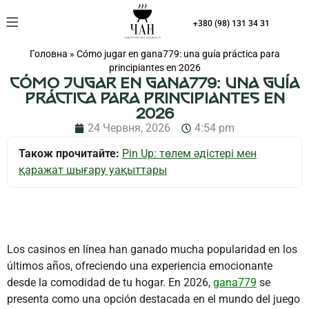
Що на вас чекає
+380 (98) 131 34 31
Головна
»
Cómo jugar en gana779: una guía práctica para
principiantes en 2026
CÓMO JUGAR EN GANA779: UNA GUÍA
PRÁCTICA PARA PRINCIPIANTES EN
2026
24 Червня, 2026
4:54 pm
Також прочитайте:
Pin Up: төлем әдістері мен
қаражат шығару уақыттары
Los casinos en línea han ganado mucha popularidad en los
últimos años, ofreciendo una experiencia emocionante
desde la comodidad de tu hogar. En 2026,
gana779
se
presenta como una opción destacada en el mundo del juego