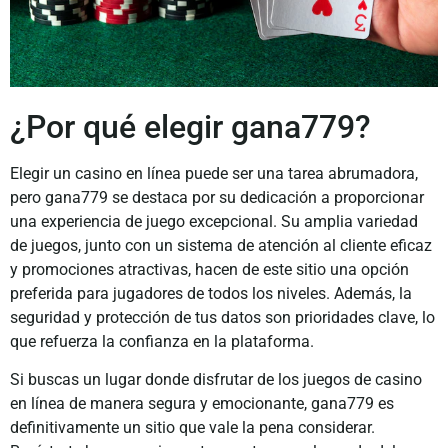
¿Por qué elegir gana779?
Elegir un casino en línea puede ser una tarea abrumadora,
pero gana779 se destaca por su dedicación a proporcionar
una experiencia de juego excepcional. Su amplia variedad
de juegos, junto con un sistema de atención al cliente eficaz
y promociones atractivas, hacen de este sitio una opción
preferida para jugadores de todos los niveles. Además, la
seguridad y protección de tus datos son prioridades clave, lo
que refuerza la confianza en la plataforma.
Si buscas un lugar donde disfrutar de los juegos de casino
en línea de manera segura y emocionante, gana779 es
definitivamente un sitio que vale la pena considerar.