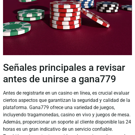
Señales principales a revisar
antes de unirse a gana779
Antes de registrarte en un casino en línea, es crucial evaluar
ciertos aspectos que garantizan la seguridad y calidad de la
plataforma. Gana779 ofrece una variedad de juegos,
incluyendo tragamonedas, casino en vivo y juegos de mesa.
Además, proporcionar un soporte al cliente disponible las 24
horas es un gran indicativo de un servicio confiable.