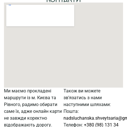
Ми маємо прокладені
Також ви можете
маршрути із м. Києва та
зв’язатись з нами
Рівного, радимо обирати
наступними шляхами:
саме їх, адже онлайн карти
Пошта:
не завжди коректно
nadsluchanska.shveytsaria@g
відображають дорогу.
Телефон:
+380 (98) 131 34