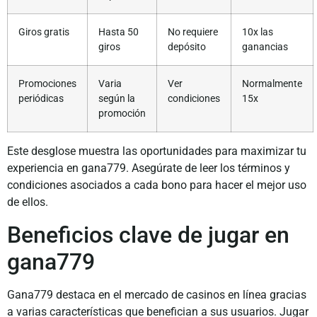
Giros gratis
Hasta 50
No requiere
10x las
giros
depósito
ganancias
Promociones
Varia
Ver
Normalmente
periódicas
según la
condiciones
15x
promoción
Este desglose muestra las oportunidades para maximizar tu
experiencia en gana779. Asegúrate de leer los términos y
condiciones asociados a cada bono para hacer el mejor uso
de ellos.
Beneficios clave de jugar en
gana779
Gana779 destaca en el mercado de casinos en línea gracias
a varias características que benefician a sus usuarios. Jugar