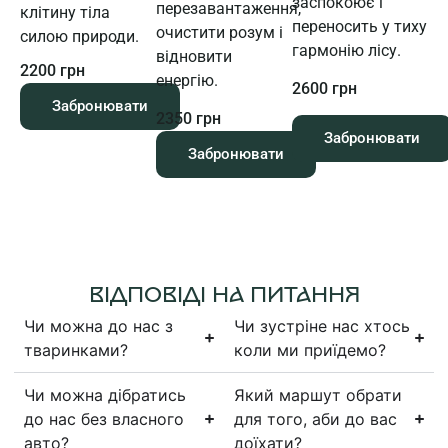
заспокоює і
перезавантаження,
клітину тіла
переносить у тиху
очистити розум і
силою природи.
гармонію лісу.
відновити
2200 грн
енергію.
2600 грн
Забронювати
2350 грн
Забронювати
Забронювати
ВІДПОВІДІ НА ПИТАННЯ
Чи можна до нас з
Чи зустріне нас хтось
тваринками?
коли ми приїдемо?
Чи можна дібратись
Який маршут обрати
до нас без власного
для того, аби до вас
авто?
доїхати?