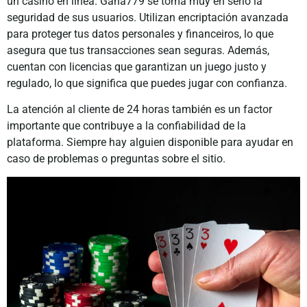
un casino en línea. Gana779 se toma muy en serio la
seguridad de sus usuarios. Utilizan encriptación avanzada
para proteger tus datos personales y financeiros, lo que
asegura que tus transacciones sean seguras. Además,
cuentan con licencias que garantizan un juego justo y
regulado, lo que significa que puedes jugar con confianza.
La atención al cliente de 24 horas también es un factor
importante que contribuye a la confiabilidad de la
plataforma. Siempre hay alguien disponible para ayudar en
caso de problemas o preguntas sobre el sitio.