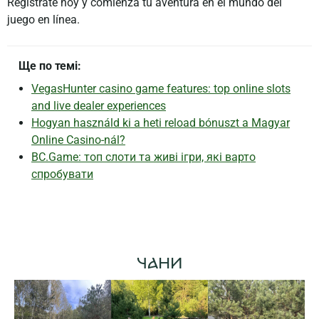
Regístrate hoy y comienza tu aventura en el mundo del
juego en línea.
Ще по темі:
VegasHunter casino game features: top online slots
and live dealer experiences
Hogyan használd ki a heti reload bónuszt a Magyar
Online Casino-nál?
BC.Game: топ слоти та живі ігри, які варто
спробувати
ЧАНИ