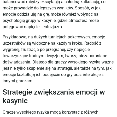
balansować między ekscytacją a chłodną kalkulacją, co
może prowadzić do lepszych wyników. Sposób, w jaki
emocje oddziałują na grę, może również wpłynąć na
psychologię grupy w kasynie, gdzie atmosfera może
potęgować napięcie i entuzjazm.
Przykładowo, na dużych turniejach pokerowych, emocje
uczestników są widoczne na każdym kroku. Radość z
wygranej, frustracja po przegranej, czy napięcie
towarzyszące trudnym decyzjom, tworzą niezapomniane
doświadczenia. Dlatego dla graczy wysokiego ryzyka ważne
jest nie tylko skupienie się na strategii, ale także na tym, jak
emocje kształtują ich podejście do gry oraz interakcje z
innymi graczami.
Strategie zwiększania emocji w
kasynie
Gracze wysokiego ryzyka mogą korzystać z różnych