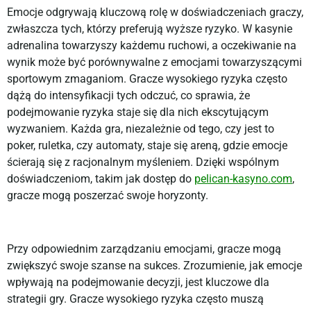
Emocje odgrywają kluczową rolę w doświadczeniach graczy,
zwłaszcza tych, którzy preferują wyższe ryzyko. W kasynie
adrenalina towarzyszy każdemu ruchowi, a oczekiwanie na
wynik może być porównywalne z emocjami towarzyszącymi
sportowym zmaganiom. Gracze wysokiego ryzyka często
dążą do intensyfikacji tych odczuć, co sprawia, że
podejmowanie ryzyka staje się dla nich ekscytującym
wyzwaniem. Każda gra, niezależnie od tego, czy jest to
poker, ruletka, czy automaty, staje się areną, gdzie emocje
ścierają się z racjonalnym myśleniem. Dzięki wspólnym
doświadczeniom, takim jak dostęp do
pelican-kasyno.com
,
gracze mogą poszerzać swoje horyzonty.
Przy odpowiednim zarządzaniu emocjami, gracze mogą
zwiększyć swoje szanse na sukces. Zrozumienie, jak emocje
wpływają na podejmowanie decyzji, jest kluczowe dla
strategii gry. Gracze wysokiego ryzyka często muszą