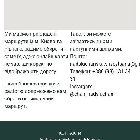
Ми маємо прокладені
Також ви можете
маршрути із м. Києва та
зв’язатись з нами
Рівного, радимо обирати
наступними шляхами:
саме їх, адже онлайн карти
Пошта:
не завжди коректно
nadsluchanska.shveytsaria@g
відображають дорогу.
Телефон:
+380 (98) 131 34
31
Після бронювання ми з
Instargam:
радістю допоможемо вам
@chan_nadsluchan
обрати оптимальний
маршрут.
КОНТАКТИ
Instargam:
@chan_nadsluchan