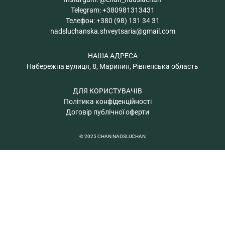
Telegram:
+380981313431
Телефон:
+380 (98) 131 34 31
nadsluchanska.shveytsaria@gmail.com
НАША АДРЕСА
Набережна вулиця, 8, Маринин, Рівненська область
ДЛЯ КОРИСТУВАЧІВ
Політика конфіденційності
Договір публічної оферти
© 2025 CHAN NADSLUCHAN