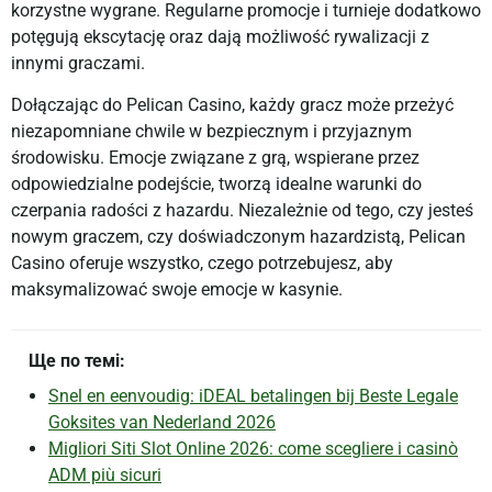
korzystne wygrane. Regularne promocje i turnieje dodatkowo
potęgują ekscytację oraz dają możliwość rywalizacji z
innymi graczami.
Dołączając do Pelican Casino, każdy gracz może przeżyć
niezapomniane chwile w bezpiecznym i przyjaznym
środowisku. Emocje związane z grą, wspierane przez
odpowiedzialne podejście, tworzą idealne warunki do
czerpania radości z hazardu. Niezależnie od tego, czy jesteś
nowym graczem, czy doświadczonym hazardzistą, Pelican
Casino oferuje wszystko, czego potrzebujesz, aby
maksymalizować swoje emocje w kasynie.
Ще по темі:
Snel en eenvoudig: iDEAL betalingen bij Beste Legale
Goksites van Nederland 2026
Migliori Siti Slot Online 2026: come scegliere i casinò
ADM più sicuri