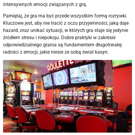
intensywnych emocji związanych z grą.
Pamiętaj, że gra ma być przede wszystkim formą rozrywki.
Kluczowe jest, aby nie tracić z oczu przyjemności, jaką daje
hazard, oraz unikać sytuacji, w których gra staje się jedynie
źródłem stresu i niepokoju. Dobre praktyki w zakresie
odpowiedzialnego grania są fundamentem długotrwałej
radości z emocji, jakie niesie ze sobą świat kasyn.