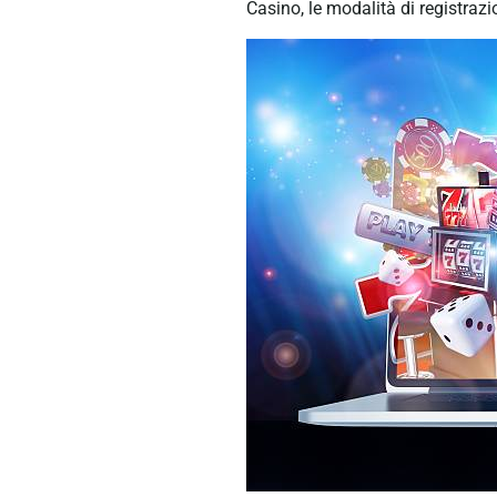
Casino, le modalità di registrazi