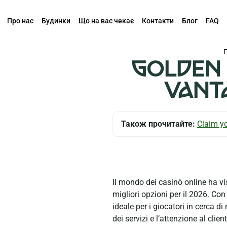
Про нас
Будинки
Що на вас чекає
Контакти
Блог
FAQ
GOLDEN 
VANTA
Також прочитайте:
Claim y
Il mondo dei casinò online ha vi
migliori opzioni per il 2026. Co
ideale per i giocatori in cerca 
dei servizi e l’attenzione al clie