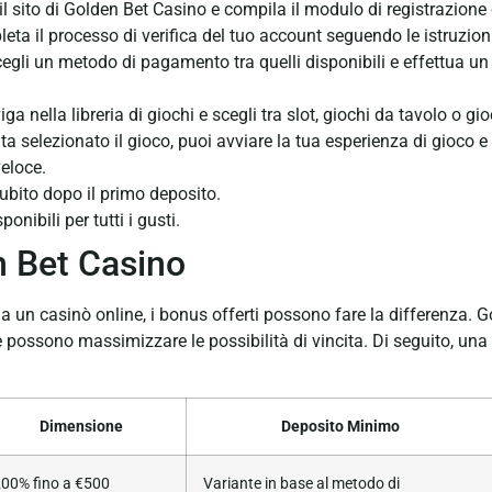
il sito di Golden Bet Casino e compila il modulo di registrazione c
ta il processo di verifica del tuo account seguendo le istruzioni
egli un metodo di pagamento tra quelli disponibili e effettua u
ga nella libreria di giochi e scegli tra slot, giochi da tavolo o gio
a selezionato il gioco, puoi avviare la tua esperienza di gioco e d
eloce.
ubito dopo il primo deposito.
nibili per tutti i gusti.
n Bet Casino
 a un casinò online, i bonus offerti possono fare la differenza.
 possono massimizzare le possibilità di vincita. Di seguito, una ta
Dimensione
Deposito Minimo
00% fino a €500
Variante in base al metodo di