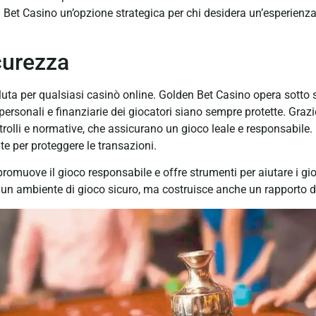
Bet Casino un’opzione strategica per chi desidera un’esperienza
icurezza
luta per qualsiasi casinò online. Golden Bet Casino opera sotto s
rsonali e finanziarie dei giocatori siano sempre protette. Grazie a
trolli e normative, che assicurano un gioco leale e responsabile. 
te per proteggere le transazioni.
romuove il gioco responsabile e offre strumenti per aiutare i gio
n ambiente di gioco sicuro, ma costruisce anche un rapporto di 