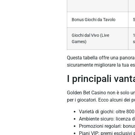
Bonus Giochi da Tavolo
5
Giochi dal Vivo (Live
Games)
s
Questa tabella offre una panoram
sicuramente migliorare la tua esp
I principali van
Golden Bet Casino non è solo un
per i giocatori. Ecco alcuni dei pu
Varietà di giochi: oltre 800 
Ambiente sicuro: licenza di
Promozioni regolari: bonus 
Piani VIP: premi esclusivi 