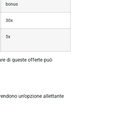
bonus
30x
5x
are di queste offerte può
rendono un’opzione allettante