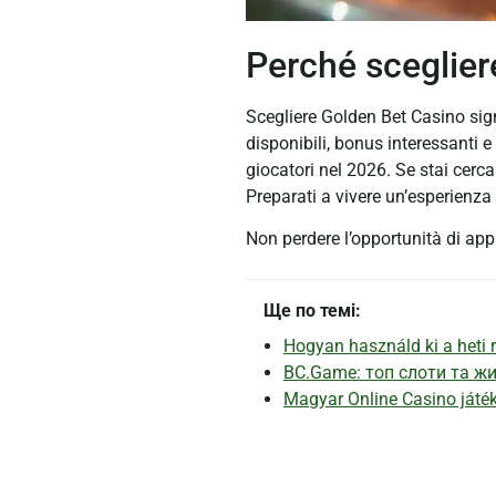
Perché sceglier
Scegliere Golden Bet Casino sign
disponibili, bonus interessanti 
giocatori nel 2026. Se stai cerc
Preparati a vivere un’esperienza
Non perdere l’opportunità di appr
Ще по темі:
Hogyan használd ki a heti 
BC.Game: топ слоти та жив
Magyar Online Casino játé