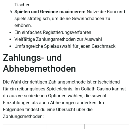
Tischen.
Spielen und Gewinne maximieren:
Nutze die Boni und
spiele strategisch, um deine Gewinnchancen zu
erhöhen.
Ein einfaches Registrierungsverfahren
Vielfältige Zahlungsmethoden zur Auswahl
Umfangreiche Spielauswahl für jeden Geschmack
Zahlungs- und
Abhebemethoden
Die Wahl der richtigen Zahlungsmethode ist entscheidend
für ein reibungsloses Spielerlebnis. Im Goliath Casino kannst
du aus verschiedenen Optionen wählen, die sowohl
Einzahlungen als auch Abhebungen abdecken. Im
Folgenden findest du eine Übersicht über die
Zahlungsmethoden: