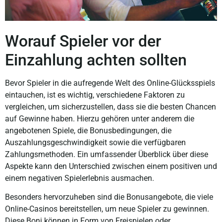
Worauf Spieler vor der
Einzahlung achten sollten
Bevor Spieler in die aufregende Welt des Online-Glücksspiels
eintauchen, ist es wichtig, verschiedene Faktoren zu
vergleichen, um sicherzustellen, dass sie die besten Chancen
auf Gewinne haben. Hierzu gehören unter anderem die
angebotenen Spiele, die Bonusbedingungen, die
Auszahlungsgeschwindigkeit sowie die verfügbaren
Zahlungsmethoden. Ein umfassender Überblick über diese
Aspekte kann den Unterschied zwischen einem positiven und
einem negativen Spielerlebnis ausmachen.
Besonders hervorzuheben sind die Bonusangebote, die viele
Online-Casinos bereitstellen, um neue Spieler zu gewinnen.
Diese Boni können in Form von Freispielen oder