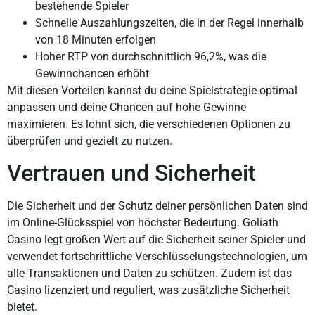
bestehende Spieler
Schnelle Auszahlungszeiten, die in der Regel innerhalb
von 18 Minuten erfolgen
Hoher RTP von durchschnittlich 96,2%, was die
Gewinnchancen erhöht
Mit diesen Vorteilen kannst du deine Spielstrategie optimal
anpassen und deine Chancen auf hohe Gewinne
maximieren. Es lohnt sich, die verschiedenen Optionen zu
überprüfen und gezielt zu nutzen.
Vertrauen und Sicherheit
Die Sicherheit und der Schutz deiner persönlichen Daten sind
im Online-Glücksspiel von höchster Bedeutung. Goliath
Casino legt großen Wert auf die Sicherheit seiner Spieler und
verwendet fortschrittliche Verschlüsselungstechnologien, um
alle Transaktionen und Daten zu schützen. Zudem ist das
Casino lizenziert und reguliert, was zusätzliche Sicherheit
bietet.