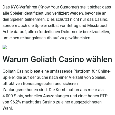
Das KYC-Verfahren (Know Your Customer) stellt sicher, dass
alle Spieler identifiziert und verifiziert werden, bevor sie an
den Spielen teilnehmen. Dies schützt nicht nur das Casino,
sondern auch die Spieler selbst vor Betrug und Missbrauch.
Achte darauf, alle erforderlichen Dokumente bereitzustellen,
um einen reibungslosen Ablauf zu gewährleisten.
Warum Goliath Casino wählen
Goliath Casino bietet eine umfassende Plattform für Online-
Spieler, die auf der Suche nach einer Vielzahl von Spielen,
attraktiven Bonusangeboten und sicheren
Zahlungsmethoden sind. Die Kombination aus mehr als
4.000 Slots, schnellen Auszahlungen und einer hohen RTP
von 96,2% macht das Casino zu einer ausgezeichneten
Wahl.