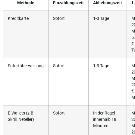
Methode
Einzahlungszeit
Abhebungszeit
L
Kreditkarte
Sofort
1-3 Tage
M
2
M
5
€
T
Sofortüberweisung
Sofort
1-3 Tage
M
2
M
2
€
M
E-Wallets (z.B.
Sofort
In der Regel
M
Skrill, Neteller)
innerhalb 18
2
Minuten
M
2