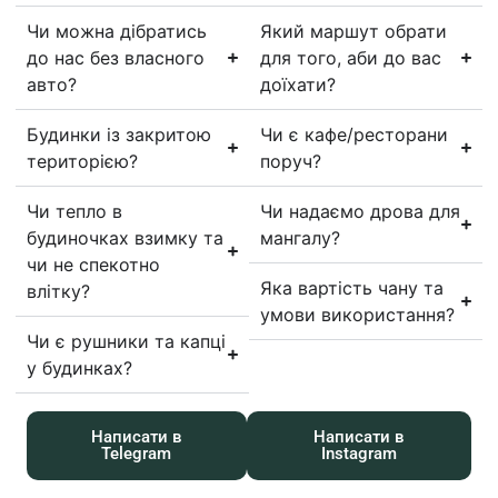
Чи можна дібратись
Який маршут обрати
до нас без власного
для того, аби до вас
авто?
доїхати?
Будинки із закритою
Чи є кафе/ресторани
територією?
поруч?
Чи тепло в
Чи надаємо дрова для
будиночках взимку та
мангалу?
чи не спекотно
Яка вартість чану та
влітку?
умови використання?
Чи є рушники та капці
у будинках?
Написати в
Написати в
Telegram
Instagram