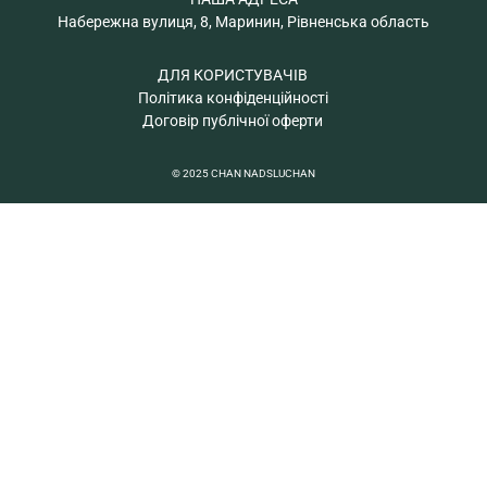
Набережна вулиця, 8, Маринин, Рівненська область
ДЛЯ КОРИСТУВАЧІВ
Політика конфіденційності
Договір публічної оферти
© 2025 CHAN NADSLUCHAN