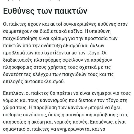
Ευθύνες των παικτών
Οι παίκτες έχουν και αυτοί συγκεκριμένες ευθύνες όταν
συμμετέχουν σε διαδικτυακά καζίνο. Η υπεύθυνη
παιχνιδοποίηση είναι κρίσιμη για την προστασία των
παικτών από την ανάπτυξη εθισμού και άλλων
προβλημάτων που σχετίζονται με τον τζόγο. Οι
διαδικτυακές πλατφόρμες οφείλουν να παρέχουν
πληροφορίες στους χρήστες τους σχετικά με τις
δυνατότητες ελέγχου των παιχνιδιών τους και τις
επιλογές αυτοαποκλεισμού.
Επιπλέον, οι παίκτες θα πρέπει να είναι ενήμεροι για τους
νόμους και τους κανονισμούς που διέπουν τον τζόγο στη
χώρα τους. Η παραβίαση των κανόνων μπορεί να έχει
σοβαρές συνέπειες, όπως η απαγόρευση πρόσβασης στις
υπηρεσίες ή ακόμη και νομικές ποινές. Επομένως, είναι
σημαντικό οι παίκτες να ενημερώνονται και να