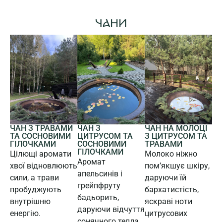
ЧАНИ
ЧАН З
ЧАН З ТРАВАМИ
ЧАН НА МОЛОЦІ
ЦИТРУСОМ ТА
ТА СОСНОВИМИ
З ЦИТРУСОМ ТА
СОСНОВИМИ
ГІЛОЧКАМИ
ТРАВАМИ
ГІЛОЧКАМИ
Цілющі аромати
Молоко ніжно
Аромат
хвої відновлюють
пом’якшує шкіру,
апельсинів і
сили, а трави
даруючи їй
грейпфруту
пробуджують
бархатистість,
бадьорить,
внутрішню
яскраві ноти
даруючи відчуття
енергію.
цитрусових
сонячного тепла,