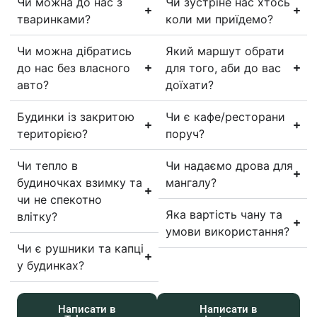
Чи можна до нас з
Чи зустріне нас хтось
тваринками?
коли ми приїдемо?
Чи можна дібратись
Який маршут обрати
до нас без власного
для того, аби до вас
авто?
доїхати?
Будинки із закритою
Чи є кафе/ресторани
територією?
поруч?
Чи тепло в
Чи надаємо дрова для
будиночках взимку та
мангалу?
чи не спекотно
Яка вартість чану та
влітку?
умови використання?
Чи є рушники та капці
у будинках?
Написати в
Написати в