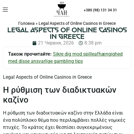
Що на вас чекає
+380 (98) 131 34 31
Головна
»
Legal Aspects of Online Casinos in Greece
LEGAL ASPECTS OF ONLINE CASINOS
IN GREECE
21 Червня, 2026
8:38 pm
Також прочитайте:
Sikre dig mod spilleafhængighed
med disse ansvarlige gambling tips
Legal Aspects of Online Casinos in Greece
Η ρύθμιση των διαδικτυακών
καζίνο
Η ρύθμιση των διαδικτυακών καζίνο στην Ελλάδα είναι
ένα πολύπλοκο θέμα που περιλαμβάνει πολλές νομικές
πτυχές. Το κράτος έχει θεσπίσει συγκεκριμένους