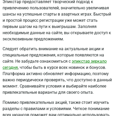
Эпикстар предоставляет творческий подход к
привлечению пользователей, значительно увеличивая
шансы на успешные старты в азартных играх. Быстрый
и простой процесс регистрации уже может стать
первым шагом на пути к выигрышам. Заполняя
необходимые данные на сайте, вы открываете доступ к
эксклюзивным предложениям.
Следует обратить внимание на актуальные акции и
специальные предложения, которые появляются на
сайте. Не забудьте ознакомиться с
эпикстар зеркало
сегодня
, чтобы быть в курсе всех новинок и бонусов.
Платформа активно обновляет информацию, поэтому
важно периодически проверять, что доступно в данный
момент. Сравнивайте условия и выбирайте наиболее
привлекательные варианты для своего опыта.
Помимо привлекательных акций, также стоит изучить
разделы с правилами и условиями. Четкое понимание
всех нюансов поможет вам оптимально использовать