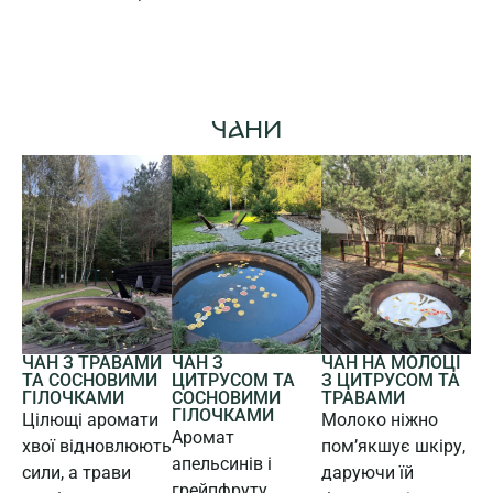
ЧАНИ
ЧАН З
ЧАН З ТРАВАМИ
ЧАН НА МОЛОЦІ
ЦИТРУСОМ ТА
ТА СОСНОВИМИ
З ЦИТРУСОМ ТА
СОСНОВИМИ
ГІЛОЧКАМИ
ТРАВАМИ
ГІЛОЧКАМИ
Цілющі аромати
Молоко ніжно
Аромат
хвої відновлюють
пом’якшує шкіру,
апельсинів і
сили, а трави
даруючи їй
грейпфруту