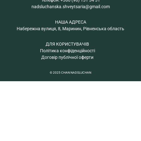
Телефон:
+380 (98) 131 34 31
nadsluchanska.shveytsaria@gmail.com
НАША АДРЕСА
Набережна вулиця, 8, Маринин, Рівненська область
ДЛЯ КОРИСТУВАЧІВ
Політика конфіденційності
Договір публічної оферти
© 2025 CHAN NADSLUCHAN