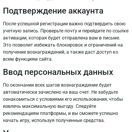
Подтверждение аккаунта
После успешной регистрации важно подтвердить свою
учетную запись. Проверьте почту и перейдите по ссылке
активации, которая будет отправлена вам в письме.
Это позволит избежать блокировок и ограничений на
получение вознаграждений, а также даст доступ ко
всем функциям сайта.
Ввод персональных данных
По окончании всех шагов вознаграждение будет
автоматически зачислено на ваш счет. Не забудьте
ознакомиться с условиями его использования, чтобы
извлечь максимальную выгоду. Следуйте
рекомендациям платформы, и вы сможете успешно
начать игру, используя полученные средства.