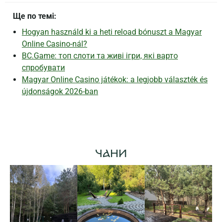
Ще по темі:
Hogyan használd ki a heti reload bónuszt a Magyar
Online Casino-nál?
BC.Game: топ слоти та живі ігри, які варто
спробувати
Magyar Online Casino játékok: a legjobb választék és
újdonságok 2026-ban
ЧАНИ