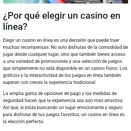
¿Por qué elegir un casino en
línea?
Elegir un casino en línea es una decisión que puede traer
muchas recompensas. No solo disfrutas de la comodidad de
jugar desde cualquier lugar, sino que también tienes acceso
a una variedad de promociones y una selección de juegos
que simplemente no está disponible en un casino físico. Los
gráficos y la interactividad de los juegos en línea también
superan con creces la experiencia tradicional.
La amplia gama de opciones de pago y las medidas de
seguridad hacen que la experiencia sea aún más atractiva.
Así que, si estás buscando un lugar emocionante y seguro
para disfrutar de tus juegos favoritos, un casino en línea es
la elección perfecta.