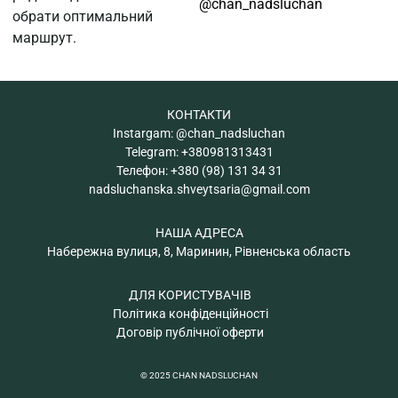
@chan_nadsluchan
обрати оптимальний
маршрут.
КОНТАКТИ
Instargam:
@chan_nadsluchan
Telegram:
+380981313431
Телефон:
+380 (98) 131 34 31
nadsluchanska.shveytsaria@gmail.com
НАША АДРЕСА
Набережна вулиця, 8, Маринин, Рівненська область
ДЛЯ КОРИСТУВАЧІВ
Політика конфіденційності
Договір публічної оферти
© 2025 CHAN NADSLUCHAN