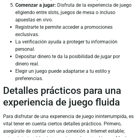
Comenzar a jugar:
Disfruta de la experiencia de juego
eligiendo entre slots, juegos de mesa o incluso
apuestas en vivo.
Registrarte te permite acceder a promociones
exclusivas.
La verificación ayuda a proteger tu información
personal.
Depositar dinero te da la posibilidad de jugar por
dinero real.
Elegir un juego puede adaptarse a tu estilo y
preferencias.
Detalles prácticos para una
experiencia de juego fluida
Para disfrutar de una experiencia de juego ininterrumpida, es
vital tener en cuenta ciertos detalles prácticos. Primero,
asegúrate de contar con una conexión a Internet estable;