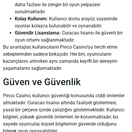
daha fazlası ile zengin bir oyun yelpazesi
sunulmaktadır.
Kolay Kullanım:
Kullanıcı dostu arayüz sayesinde
oyunlar kolayca bulunabilir ve oynanabilir.
Güvenilir Lisanslama:
Curacao lisansı ile güvenli bir
oyun ortamı sağlanmaktadır.
Bu avantajlar, kullanıcıların Pinco Casino’yu tercih etme
sebeplerinden sadece birkaçıdır. Her biri, oyuncuların
kazançlarını artırırken aynı zamanda keyifli bir deneyim
yaşamalarını sağlamaktadır.
Güven ve Güvenlik
Pinco Casino, kullanıcı güvenliği konusunda ciddi önlemler
almaktadır. Curacao lisansı altında faaliyet göstermesi,
yasal bir çerçeve içinde çalıştığını göstermektedir. Kullanıcı
bilgileri, yüksek güvenlik önlemleri ile korunmaktadır; bu
sayede oyuncular, kişisel bilgilerinin güvende olduğunu
bilerek oyun oynayabilirler.