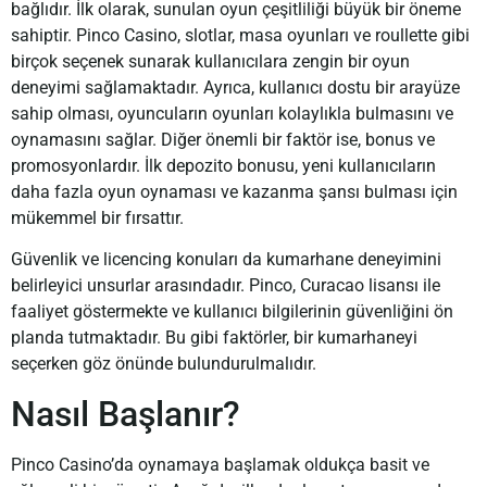
bağlıdır. İlk olarak, sunulan oyun çeşitliliği büyük bir öneme
sahiptir. Pinco Casino, slotlar, masa oyunları ve roullette gibi
birçok seçenek sunarak kullanıcılara zengin bir oyun
deneyimi sağlamaktadır. Ayrıca, kullanıcı dostu bir arayüze
sahip olması, oyuncuların oyunları kolaylıkla bulmasını ve
oynamasını sağlar. Diğer önemli bir faktör ise, bonus ve
promosyonlardır. İlk depozito bonusu, yeni kullanıcıların
daha fazla oyun oynaması ve kazanma şansı bulması için
mükemmel bir fırsattır.
Güvenlik ve licencing konuları da kumarhane deneyimini
belirleyici unsurlar arasındadır. Pinco, Curacao lisansı ile
faaliyet göstermekte ve kullanıcı bilgilerinin güvenliğini ön
planda tutmaktadır. Bu gibi faktörler, bir kumarhaneyi
seçerken göz önünde bulundurulmalıdır.
Nasıl Başlanır?
Pinco Casino’da oynamaya başlamak oldukça basit ve