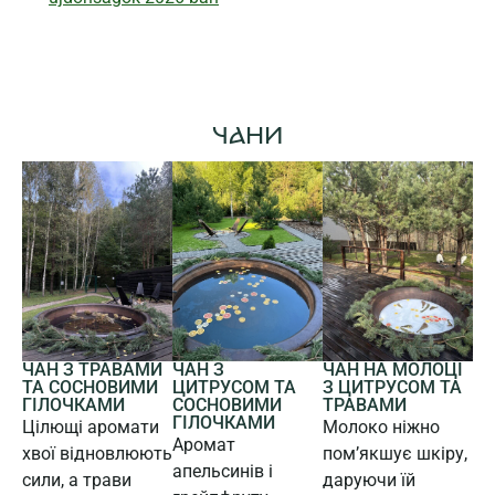
ЧАНИ
ЧАН З
ЧАН З ТРАВАМИ
ЧАН НА МОЛОЦІ
ЦИТРУСОМ ТА
ТА СОСНОВИМИ
З ЦИТРУСОМ ТА
СОСНОВИМИ
ГІЛОЧКАМИ
ТРАВАМИ
ГІЛОЧКАМИ
Цілющі аромати
Молоко ніжно
Аромат
хвої відновлюють
пом’якшує шкіру,
апельсинів і
сили, а трави
даруючи їй