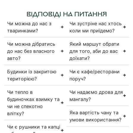
ВІДПОВІДІ НА ПИТАННЯ
Чи можна до нас з
Чи зустріне нас хтось
тваринками?
коли ми приїдемо?
Чи можна дібратись
Який маршут обрати
до нас без власного
для того, аби до вас
авто?
доїхати?
Будинки із закритою
Чи є кафе/ресторани
територією?
поруч?
Чи тепло в
Чи надаємо дрова для
будиночках взимку та
мангалу?
чи не спекотно
Яка вартість чану та
влітку?
умови використання?
Чи є рушники та капці