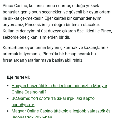
Pinco Casino, kullanıcılarına sunmuş olduğu yüksek
bonuslar, geniş oyun seçenekleri ve güvenli bir oyun ortamı
ile dikkat çekmektedir. Eğer kaliteli bir kumar deneyimi
arıyorsanız, Pinco sizin için doğru bir tercih olacaktır.
Kullanıcı deneyimini üst düzeye çıkaran özellikleri ile Pinco,
sektörde öne çıkan isimlerden biridir.
Kumarhane oyunlarının keyfini çıkarmak ve kazançlarınızı
artırmak istiyorsanız, Pinco’da bir hesap açarak bu
fırsatlardan yararlanmaya başlayabilirsiniz.
Ще по темі:
Hogyan használd ki a heti reload bónuszt a Magyar
Online Casino-nál?
BC.Game: топ слоти та живі ігри, які варто
спробувати
Magyar Online Casino játékok: a legjobb választék és
újdonságok 2026-ban