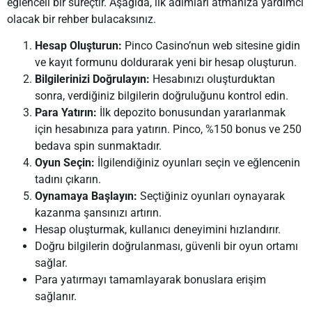
eğlenceli bir süreçtir. Aşağıda, ilk adımları atmanıza yardımcı
olacak bir rehber bulacaksınız.
Hesap Oluşturun:
Pinco Casino’nun web sitesine gidin
ve kayıt formunu doldurarak yeni bir hesap oluşturun.
Bilgilerinizi Doğrulayın:
Hesabınızı oluşturduktan
sonra, verdiğiniz bilgilerin doğruluğunu kontrol edin.
Para Yatırın:
İlk depozito bonusundan yararlanmak
için hesabınıza para yatırın. Pinco, %150 bonus ve 250
bedava spin sunmaktadır.
Oyun Seçin:
İlgilendiğiniz oyunları seçin ve eğlencenin
tadını çıkarın.
Oynamaya Başlayın:
Seçtiğiniz oyunları oynayarak
kazanma şansınızı artırın.
Hesap oluşturmak, kullanıcı deneyimini hızlandırır.
Doğru bilgilerin doğrulanması, güvenli bir oyun ortamı
sağlar.
Para yatırmayı tamamlayarak bonuslara erişim
sağlanır.