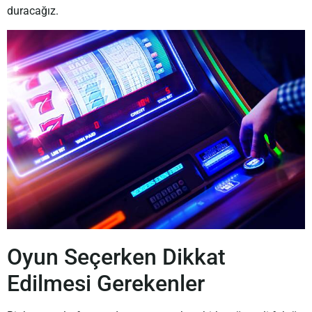
duracağız.
Oyun Seçerken Dikkat
Edilmesi Gerekenler