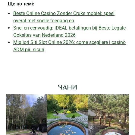
Ще по темі:
Beste Online Casino Zonder Cruks mobiel: speel
overal met snelle toegang en
Snel en eenvoudig: iDEAL betalingen bij Beste Legale
Goksites van Nederland 2026
Migliori Siti Slot Online 2026: come scegliere i casinò
ADM più sicuri
ЧАНИ