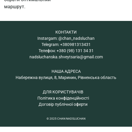
маршрут.
КОНТАКТИ
Instargam:
@chan_nadsluchan
Telegram:
+380981313431
Телефон:
+380 (98) 131 34 31
nadsluchanska.shveytsaria@gmail.com
НАША АДРЕСА
Набережна вулиця, 8, Маринин, Рівненська область
ДЛЯ КОРИСТУВАЧІВ
Політика конфіденційності
Договір публічної оферти
© 2025 CHAN NADSLUCHAN