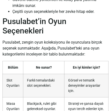
imkânı sunar.
Çeşitli oyun seçenekleriyle her zevke hitap eder.
Pusulabet’in Oyun
Seçenekleri
Pusulabet, zengin oyun koleksiyonu ile oyunculara birçok
seçenek sunmaktadır. Aşağıda, Pusulabet’teki ana oyun
kategorilerini inceleyen bir tablo bulunmaktadır:
Bölüm
Ne sunar?
En iyi kimler için?
Slot
Farklı temalardaki
Görsel ve tematik
Oyunları
slot seçenekleri.
deneyimler arayanlar
için.
Masa
Blackjack, rulet gibi
Strateji ve şansa dayalı
Oyunları
geleneksel oyunlar.
oyun tercih edenler için.