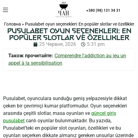
Що на вас чекає
+380 (98) 131 34 31
Головна
»
Pusulabet oyun seçenekleri: En popüler slotlar ve özellikler
PUSULABET OYUN SEÇENEKLERI: EN
POPÜLER SLOTLAR VE ÖZELLIKLER
25 Червня, 2026
5:31 pm
Також прочитайте:
Comprendre l'addiction au jeu un
appel à la sensibilisation
Pusulabet, oyunculara sunduğu geniş yelpazesiyle dikkat
çeken bir çevrimiçi kumar platformudur. Oyun seçenekleri
arasında çeşitli slotlar, masa oyunları ve
güncel giriş
pusulabet
canlı oyunlar bulunmaktadır. Bu yazıda,
Pusulabet’teki en popüler slot oyunları, özellikleri ve bu
oyunları seçerken dikkate almanız gereken unsurlar üzerinde