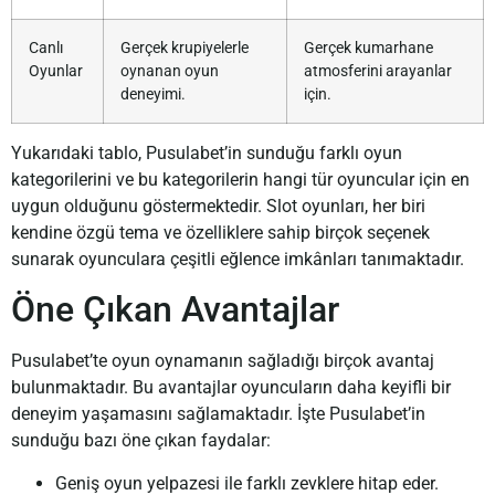
Canlı
Gerçek krupiyelerle
Gerçek kumarhane
Oyunlar
oynanan oyun
atmosferini arayanlar
deneyimi.
için.
Yukarıdaki tablo, Pusulabet’in sunduğu farklı oyun
kategorilerini ve bu kategorilerin hangi tür oyuncular için en
uygun olduğunu göstermektedir. Slot oyunları, her biri
kendine özgü tema ve özelliklere sahip birçok seçenek
sunarak oyunculara çeşitli eğlence imkânları tanımaktadır.
Öne Çıkan Avantajlar
Pusulabet’te oyun oynamanın sağladığı birçok avantaj
bulunmaktadır. Bu avantajlar oyuncuların daha keyifli bir
deneyim yaşamasını sağlamaktadır. İşte Pusulabet’in
sunduğu bazı öne çıkan faydalar:
Geniş oyun yelpazesi ile farklı zevklere hitap eder.