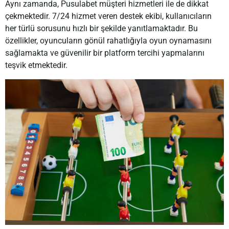
Aynı zamanda, Pusulabet müşteri hizmetleri ile de dikkat
çekmektedir. 7/24 hizmet veren destek ekibi, kullanıcıların
her türlü sorusunu hızlı bir şekilde yanıtlamaktadır. Bu
özellikler, oyuncuların gönül rahatlığıyla oyun oynamasını
sağlamakta ve güvenilir bir platform tercihi yapmalarını
teşvik etmektedir.