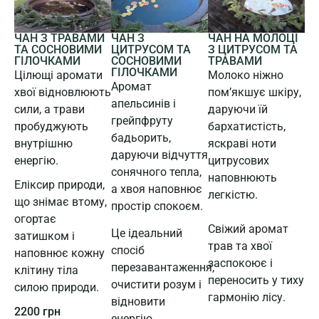
ЧАН З
ЧАН З ТРАВАМИ
ЧАН НА МОЛОЦІ
ЦИТРУСОМ ТА
ТА СОСНОВИМИ
З ЦИТРУСОМ ТА
СОСНОВИМИ
ГІЛОЧКАМИ
ТРАВАМИ
ГІЛОЧКАМИ
Цілющі аромати
Молоко ніжно
Аромат
хвої відновлюють
пом’якшує шкіру,
апельсинів і
сили, а трави
даруючи їй
грейпфруту
пробуджують
бархатистість,
бадьорить,
внутрішню
яскраві ноти
даруючи відчуття
енергію.
цитрусових
сонячного тепла,
наповнюють
Еліксир природи,
а хвоя наповнює
легкістю.
що знімає втому,
простір спокоєм.
огортає
Свіжий аромат
Це ідеальний
затишком і
трав та хвої
спосіб
наповнює кожну
заспокоює і
перезавантаження,
клітину тіла
переносить у тиху
очистити розум і
силою природи.
гармонію лісу.
відновити
2200 грн
енергію.