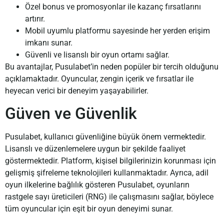
Özel bonus ve promosyonlar ile kazanç fırsatlarını
artırır.
Mobil uyumlu platformu sayesinde her yerden erişim
imkanı sunar.
Güvenli ve lisanslı bir oyun ortamı sağlar.
Bu avantajlar, Pusulabet’in neden popüler bir tercih olduğunu
açıklamaktadır. Oyuncular, zengin içerik ve fırsatlar ile
heyecan verici bir deneyim yaşayabilirler.
Güven ve Güvenlik
Pusulabet, kullanıcı güvenliğine büyük önem vermektedir.
Lisanslı ve düzenlemelere uygun bir şekilde faaliyet
göstermektedir. Platform, kişisel bilgilerinizin korunması için
gelişmiş şifreleme teknolojileri kullanmaktadır. Ayrıca, adil
oyun ilkelerine bağlılık gösteren Pusulabet, oyunların
rastgele sayı üreticileri (RNG) ile çalışmasını sağlar, böylece
tüm oyuncular için eşit bir oyun deneyimi sunar.