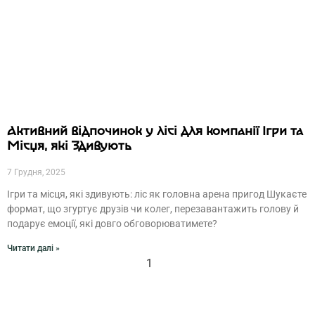
Активний відпочинок у лісі для компанії Ігри та
Місця, які Здивують
7 Грудня, 2025
Ігри та місця, які здивують: ліс як головна арена пригод Шукаєте
формат, що згуртує друзів чи колег, перезавантажить голову й
подарує емоції, які довго обговорюватимете?
Читати далі »
1
2