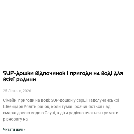
SUP-дошки відпочинок і пригоди на воді для
всієї родини
25 Лютого, 2026
Сімейні пригоди на воді: SUP-дошки у серці Надслучанської
Швейцарії Уявіть ранок, коли туман розчиняється над
смарагдовою водою Случі, а діти радісно вчаться тримати
рівновагу на
Читати далі »