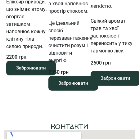
Еліксир природи,
а хвоя наповнює
легкістю.
що знімає втому,
простір спокоєм.
огортає
Свіжий аромат
Це ідеальний
затишком і
трав та хвої
спосіб
наповнює кожну
заспокоює і
перезавантаження,
клітину тіла
переносить у тиху
очистити розум і
силою природи.
гармонію лісу.
відновити
2200 грн
енергію.
2600 грн
Забронювати
2350 грн
Забронювати
Забронювати
КОНТАКТИ