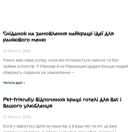
Сніданок на замовлення найкращі ідеї для
ранкового меню
24 Лютого, 2026
Ранок має смак успіху, коли він починається смачно та без
зайвих клопотів. У Рівному й на Рівненщині дедалі більше людей
обирають сніданок на замовлення —
Читати далі »
Pet-friendly відпочинок кращі готелі для вас і
вашого улюбленця
22 Лютого, 2026
Коли у відпустку їдете не лише ви, а й ваш пес чи кіт, це вже