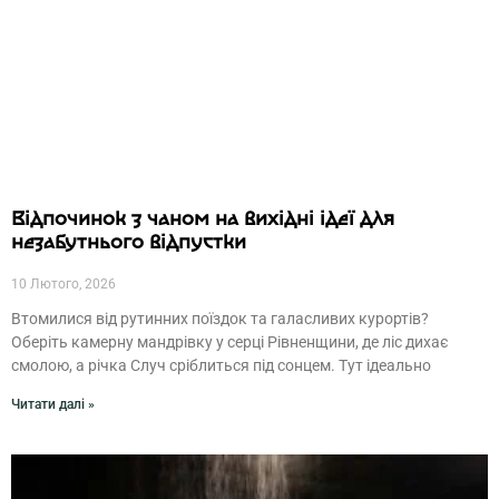
Відпочинок з чаном на вихідні ідеї для
незабутнього відпустки
10 Лютого, 2026
Втомилися від рутинних поїздок та галасливих курортів?
Оберіть камерну мандрівку у серці Рівненщини, де ліс дихає
смолою, а річка Случ сріблиться під сонцем. Тут ідеально
Читати далі »