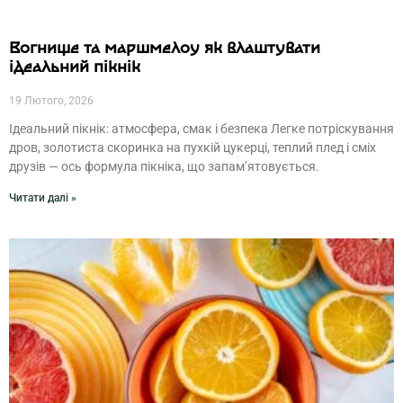
Вогнище та маршмелоу як влаштувати
ідеальний пікнік
19 Лютого, 2026
Ідеальний пікнік: атмосфера, смак і безпека Легке потріскування
дров, золотиста скоринка на пухкій цукерці, теплий плед і сміх
друзів — ось формула пікніка, що запам’ятовується.
Читати далі »