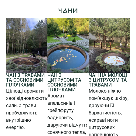
ЧАНИ
ЧАН З
ЧАН З ТРАВАМИ
ЧАН НА МОЛОЦІ
ЦИТРУСОМ ТА
ТА СОСНОВИМИ
З ЦИТРУСОМ ТА
СОСНОВИМИ
ГІЛОЧКАМИ
ТРАВАМИ
ГІЛОЧКАМИ
Цілющі аромати
Молоко ніжно
Аромат
хвої відновлюють
пом’якшує шкіру,
апельсинів і
сили, а трави
даруючи їй
грейпфруту
пробуджують
бархатистість,
бадьорить,
внутрішню
яскраві ноти
даруючи відчуття
енергію.
цитрусових
сонячного тепла,
наповнюють