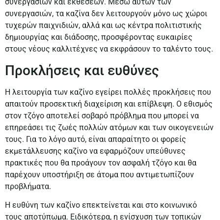
συνεργασιών και εκθέσεων. Μέσω αυτών των
συνεργασιών, τα καζίνα δεν λειτουργούν μόνο ως χώροι
τυχερών παιχνιδιών, αλλά και ως κέντρα πολιτιστικής
δημιουργίας και διάδοσης, προσφέροντας ευκαιρίες
στους νέους καλλιτέχνες να εκφράσουν το ταλέντο τους.
Προκλήσεις και ευθύνες
Η λειτουργία των καζίνο εγείρει πολλές προκλήσεις που
απαιτούν προσεκτική διαχείριση και επίβλεψη. Ο εθισμός
στον τζόγο αποτελεί σοβαρό πρόβλημα που μπορεί να
επηρεάσει τις ζωές πολλών ατόμων και των οικογενειών
τους. Για το λόγο αυτό, είναι απαραίτητο οι φορείς
εκμετάλλευσης καζίνο να εφαρμόζουν υπεύθυνες
πρακτικές που θα προάγουν τον ασφαλή τζόγο και θα
παρέχουν υποστήριξη σε άτομα που αντιμετωπίζουν
προβλήματα.
Η ευθύνη των καζίνο επεκτείνεται και στο κοινωνικό
τους αποτύπωμα. Ειδικότερα, η ενίσχυση των τοπικών