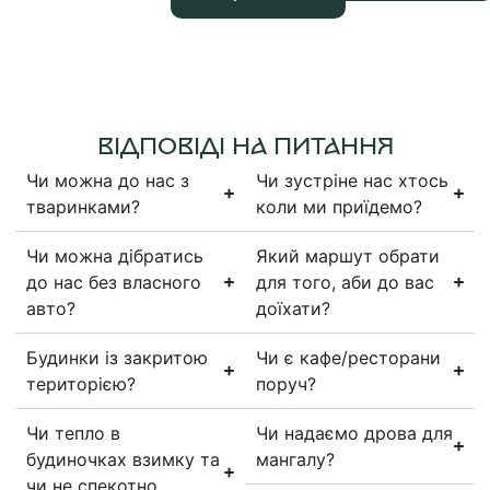
ВІДПОВІДІ НА ПИТАННЯ
Чи можна до нас з
Чи зустріне нас хтось
тваринками?
коли ми приїдемо?
Чи можна дібратись
Який маршут обрати
до нас без власного
для того, аби до вас
авто?
доїхати?
Будинки із закритою
Чи є кафе/ресторани
територією?
поруч?
Чи тепло в
Чи надаємо дрова для
будиночках взимку та
мангалу?
чи не спекотно