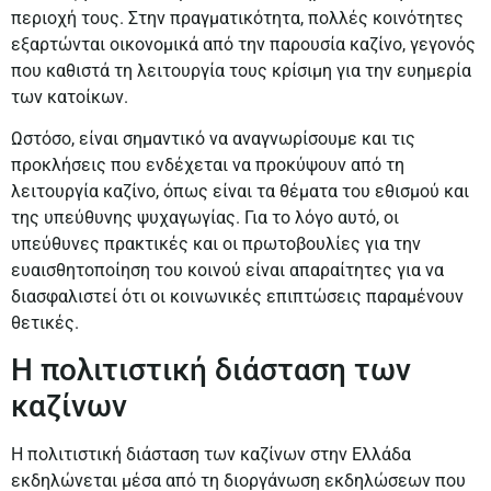
περιοχή τους. Στην πραγματικότητα, πολλές κοινότητες
εξαρτώνται οικονομικά από την παρουσία καζίνο, γεγονός
που καθιστά τη λειτουργία τους κρίσιμη για την ευημερία
των κατοίκων.
Ωστόσο, είναι σημαντικό να αναγνωρίσουμε και τις
προκλήσεις που ενδέχεται να προκύψουν από τη
λειτουργία καζίνο, όπως είναι τα θέματα του εθισμού και
της υπεύθυνης ψυχαγωγίας. Για το λόγο αυτό, οι
υπεύθυνες πρακτικές και οι πρωτοβουλίες για την
ευαισθητοποίηση του κοινού είναι απαραίτητες για να
διασφαλιστεί ότι οι κοινωνικές επιπτώσεις παραμένουν
θετικές.
Η πολιτιστική διάσταση των
καζίνων
Η πολιτιστική διάσταση των καζίνων στην Ελλάδα
εκδηλώνεται μέσα από τη διοργάνωση εκδηλώσεων που