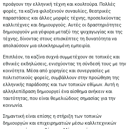
προάγουν την ελληνική τέχνη και κουλτούρα. Πολλές
φορές, τα καζίνα φιλοξενούν συναυλίες, θεατρικές
παραστάσεις και άλλες μορφές τέχνης, προσελκύοντας
καλλιτέχνες και δημιουργούς. Αυτές οι δραστηριότητες
δημιουργούν μια γέφυρα μεταξύ της ψυχαγωγίας και της
τέχνης, δίνοντας στους επισκέπτες τη δυνατότητα να
απολαύσουν μια ολοκληρωμένη εμπειρία.
Επιπλέον, τα καζίνα συχνά συμμετέχουν σε τοπικές και
εθνικές εκδηλώσεις, ενισχύοντας τη σύνδεσή τους με την
κοινότητα. Μέσα από χορηγίες και συνεργασίες με
πολιτιστικούς φορείς, συμβάλλουν στην προώθηση της
ελληνικής παράδοσης και των τοπικών εθίμων. Αυτή η
αλληλεπίδραση δημιουργεί ένα αίσθημα ανήκειν και
ταυτότητας, που είναι θεμελιώδους σημασίας για την
κοινωνία.
Σημαντική είναι επίσης η στήριξη των τοπικών
δημιουργών και επιχειρηματιών μέσω καλλιτεχνικών