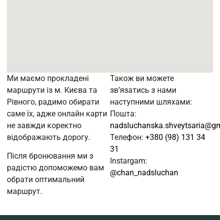
Ми маємо прокладені
Також ви можете
маршрути із м. Києва та
зв’язатись з нами
Рівного, радимо обирати
наступними шляхами:
саме їх, адже онлайн карти
Пошта:
не завжди коректно
nadsluchanska.shveytsaria@g
відображають дорогу.
Телефон:
+380 (98) 131 34
31
Після бронювання ми з
Instargam:
радістю допоможемо вам
@chan_nadsluchan
обрати оптимальний
маршрут.