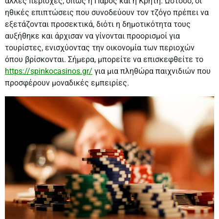
άλλες περιοχές, όπως η Πάρος και η Κρήτη. Ωστόσο, οι
ηθικές επιπτώσεις που συνοδεύουν τον τζόγο πρέπει να
εξετάζονται προσεκτικά, διότι η δημοτικότητα τους
αυξήθηκε και άρχισαν να γίνονται προορισμοί για
τουρίστες, ενισχύοντας την οικονομία των περιοχών
όπου βρίσκονται. Σήμερα, μπορείτε να επισκεφθείτε το
https://spinkocasinos.gr/
για μια πληθώρα παιχνιδιών που
προσφέρουν μοναδικές εμπειρίες.