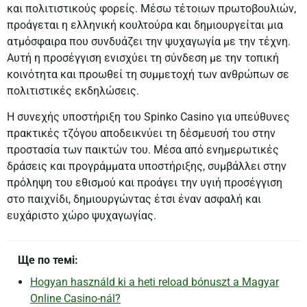
και πολιτιστικούς φορείς. Μέσω τέτοιων πρωτοβουλιών,
προάγεται η ελληνική κουλτούρα και δημιουργείται μια
ατμόσφαιρα που συνδυάζει την ψυχαγωγία με την τέχνη.
Αυτή η προσέγγιση ενισχύει τη σύνδεση με την τοπική
κοινότητα και προωθεί τη συμμετοχή των ανθρώπων σε
πολιτιστικές εκδηλώσεις.
Η συνεχής υποστήριξη του Spinko Casino για υπεύθυνες
πρακτικές τζόγου αποδεικνύει τη δέσμευσή του στην
προστασία των παικτών του. Μέσα από ενημερωτικές
δράσεις και προγράμματα υποστήριξης, συμβάλλει στην
πρόληψη του εθισμού και προάγει την υγιή προσέγγιση
στο παιχνίδι, δημιουργώντας έτσι έναν ασφαλή και
ευχάριστο χώρο ψυχαγωγίας.
Ще по темі:
Hogyan használd ki a heti reload bónuszt a Magyar
Online Casino-nál?