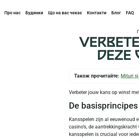
Про нас
Будинки
Що на вас чекає
Контакти
Блог
FAQ
VERBETE
DEZE 
Також прочитайте:
Mituri și
Verbeter jouw kans op winst me
De basisprincipes
Kansspelen zijn al eeuwenoud en
casino’s, de aantrekkingskracht
kansspelen is cruciaal voor iede