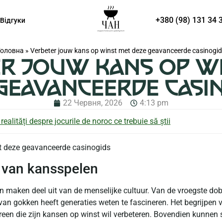
+380 (98) 131 34 
Відгуки
Головна
»
Verbeter jouw kans op winst met deze geavanceerde casinogi
R JOUW KANS OP W
GEAVANCEERDE CASI
22 Червня, 2026
4:13 pm
 realități despre jocurile de noroc ce trebuie să știi
t deze geavanceerde casinogids
 van kansspelen
 maken deel uit van de menselijke cultuur. Van de vroegste do
 van gokken heeft generaties weten te fascineren. Het begrijpen 
reen die zijn kansen op winst wil verbeteren. Bovendien kunnen sp