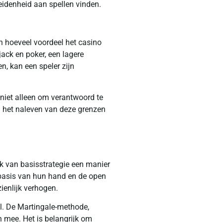
eidenheid aan spellen vinden.
n hoeveel voordeel het casino
jack en poker, een lagere
n, kan een speler zijn
 niet alleen om verantwoord te
n het naleven van deze grenzen
ik van basisstrategie een manier
 basis van hun hand en de open
ienlijk verhogen.
ll. De Martingale-methode,
ch mee. Het is belangrijk om