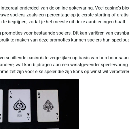
ntegraal onderdeel van de online gokervaring. Veel casino’s bie
e spelers, zoals een percentage op je eerste storting of gratis 
e begrijpen, zodat je het meeste uit deze aanbiedingen haalt.
g promoties voor bestaande spelers. Dit kan variëren van cashb
ebruik te maken van deze promoties kunnen spelers hun speelbu
verschillende casino’s te vergelijken op basis van hun bonusa
ndere, wat kan bijdragen aan een winstgevender speelervaring.
 zet zijn voor elke speler die zijn kans op winst wil verbetere