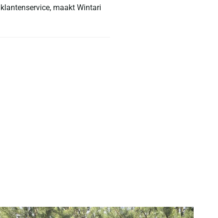
klantenservice, maakt Wintari