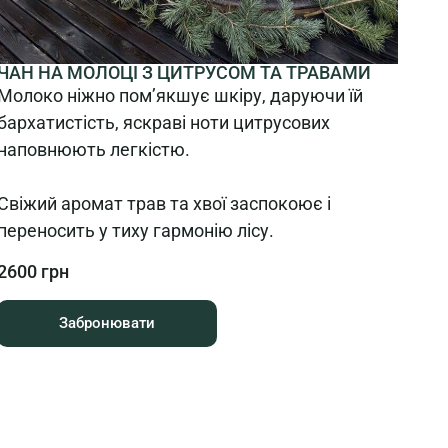
ЧАН НА МОЛОЦІ З ЦИТРУСОМ ТА ТРАВАМИ
Молоко ніжно пом’якшує шкіру, даруючи їй
бархатистість, яскраві ноти цитрусових
наповнюють легкістю.
Свіжий аромат трав та хвої заспокоює і
переносить у тиху гармонію лісу.
2600 грн
Забронювати