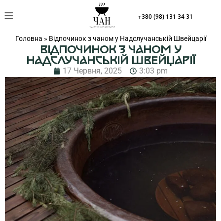
Що на вас чекає
+380 (98) 131 34 31
Головна
»
Відпочинок з чаном у Надслучанській Швейцарії
ВІДПОЧИНОК З ЧАНОМ У
НАДСЛУЧАНСЬКІЙ ШВЕЙЦАРІЇ
17 Червня, 2025
3:03 pm