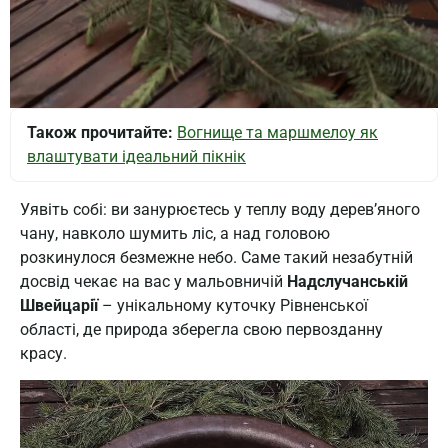
Також прочитайте:
Вогнище та маршмелоу як
влаштувати ідеальний пікнік
Уявіть собі: ви занурюєтесь у теплу воду дерев’яного
чану, навколо шумить ліс, а над головою
розкинулося безмежне небо. Саме такий незабутній
досвід чекає на вас у мальовничій
Надслучанській
Швейцарії
– унікальному куточку Рівненської
області, де природа зберегла свою первозданну
красу.