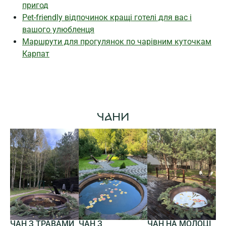
пригод
Pet-friendly відпочинок кращі готелі для вас і
вашого улюбленця
Маршрути для прогулянок по чарівним куточкам
Карпат
ЧАНИ
ЧАН З
ЧАН З ТРАВАМИ
ЧАН НА МОЛОЦІ