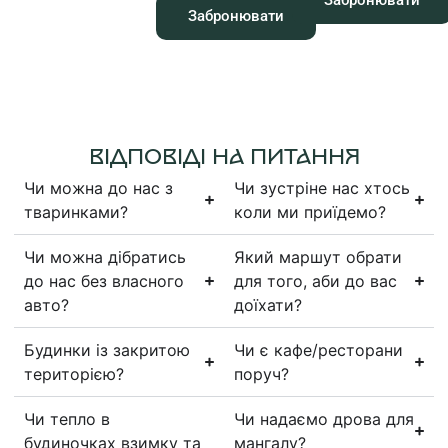
Забронювати
ВІДПОВІДІ НА ПИТАННЯ
Чи можна до нас з
Чи зустріне нас хтось
тваринками?
коли ми приїдемо?
Чи можна дібратись
Який маршут обрати
до нас без власного
для того, аби до вас
авто?
доїхати?
Будинки із закритою
Чи є кафе/ресторани
територією?
поруч?
Чи тепло в
Чи надаємо дрова для
будиночках взимку та
мангалу?