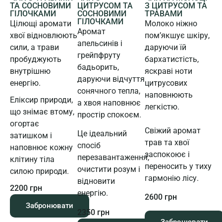
ЦИТРУСОМ ТА
ТА СОСНОВИМИ
З ЦИТРУСОМ ТА
СОСНОВИМИ
ГІЛОЧКАМИ
ТРАВАМИ
ГІЛОЧКАМИ
Цілющі аромати
Молоко ніжно
Аромат
хвої відновлюють
пом’якшує шкіру,
апельсинів і
сили, а трави
даруючи їй
грейпфруту
пробуджують
бархатистість,
бадьорить,
внутрішню
яскраві ноти
даруючи відчуття
енергію.
цитрусових
сонячного тепла,
наповнюють
Еліксир природи,
а хвоя наповнює
легкістю.
що знімає втому,
простір спокоєм.
огортає
Свіжий аромат
Це ідеальний
затишком і
трав та хвої
спосіб
наповнює кожну
заспокоює і
перезавантаження,
клітину тіла
переносить у тиху
очистити розум і
силою природи.
гармонію лісу.
відновити
2200 грн
енергію.
2600 грн
Забронювати
2350 грн
Забронювати