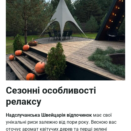
Сезонні особливості
релаксу
Надслучанська Швейцарія відпочинок
має свої
унікальні риси залежно від пори року. Весною вас
оточує аромат квітучих дерев та перші зелені