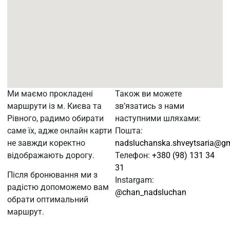
Ми маємо прокладені
Також ви можете
маршрути із м. Києва та
зв’язатись з нами
Рівного, радимо обирати
наступними шляхами:
саме їх, адже онлайн карти
Пошта:
не завжди коректно
nadsluchanska.shveytsaria@g
відображають дорогу.
Телефон:
+380 (98) 131 34
31
Після бронювання ми з
Instargam:
радістю допоможемо вам
@chan_nadsluchan
обрати оптимальний
маршрут.