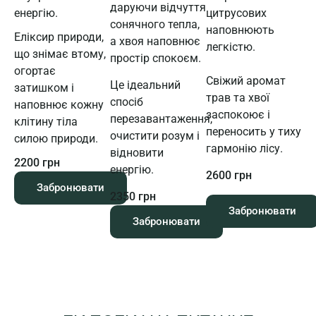
даруючи відчуття
енергію.
цитрусових
сонячного тепла,
наповнюють
Еліксир природи,
а хвоя наповнює
легкістю.
що знімає втому,
простір спокоєм.
огортає
Свіжий аромат
Це ідеальний
затишком і
трав та хвої
спосіб
наповнює кожну
заспокоює і
перезавантаження,
клітину тіла
переносить у тиху
очистити розум і
силою природи.
гармонію лісу.
відновити
2200 грн
енергію.
2600 грн
Забронювати
2350 грн
Забронювати
Забронювати