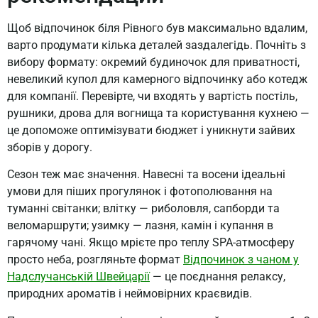
Щоб відпочинок біля Рівного був максимально вдалим,
варто продумати кілька деталей заздалегідь. Почніть з
вибору формату: окремий будиночок для приватності,
невеликий купол для камерного відпочинку або котедж
для компанії. Перевірте, чи входять у вартість постіль,
рушники, дрова для вогнища та користування кухнею —
це допоможе оптимізувати бюджет і уникнути зайвих
зборів у дорогу.
Сезон теж має значення. Навесні та восени ідеальні
умови для піших прогулянок і фотополювання на
туманні світанки; влітку — риболовля, сапборди та
веломаршрути; узимку — лазня, камін і купання в
гарячому чані. Якщо мрієте про теплу SPA-атмосферу
просто неба, розгляньте формат
Відпочинок з чаном у
Надслучанській Швейцарії
— це поєднання релаксу,
природних ароматів і неймовірних краєвидів.