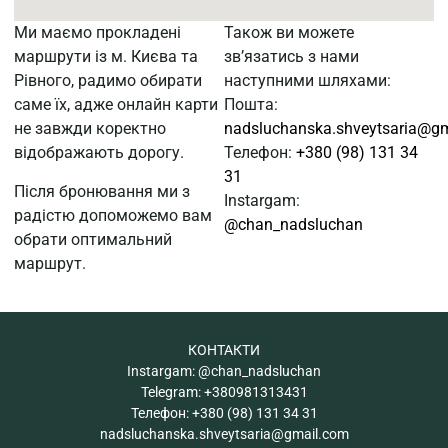
Ми маємо прокладені
Також ви можете
маршрути із м. Києва та
зв’язатись з нами
Рівного, радимо обирати
наступними шляхами:
саме їх, адже онлайн карти
Пошта:
не завжди коректно
nadsluchanska.shveytsaria@g
відображають дорогу.
Телефон:
+380 (98) 131 34
31
Після бронювання ми з
Instargam:
радістю допоможемо вам
@chan_nadsluchan
обрати оптимальний
маршрут.
КОНТАКТИ
Instargam:
@chan_nadsluchan
Telegram:
+380981313431
Телефон:
+380 (98) 131 34 31
nadsluchanska.shveytsaria@gmail.com