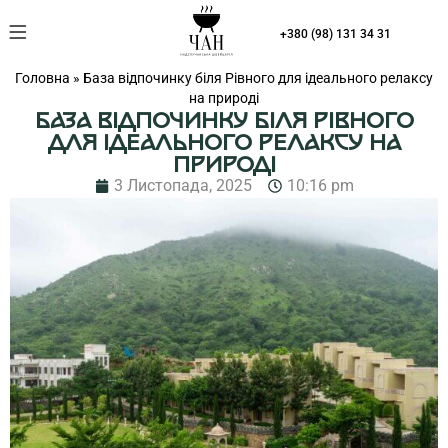
Що на вас чекає
+380 (98) 131 34 31
Головна
»
База відпочинку біля Рівного для ідеального релаксу
на природі
БАЗА ВІДПОЧИНКУ БІЛЯ РІВНОГО
ДЛЯ ІДЕАЛЬНОГО РЕЛАКСУ НА
ПРИРОДІ
3 Листопада, 2025
10:16 pm