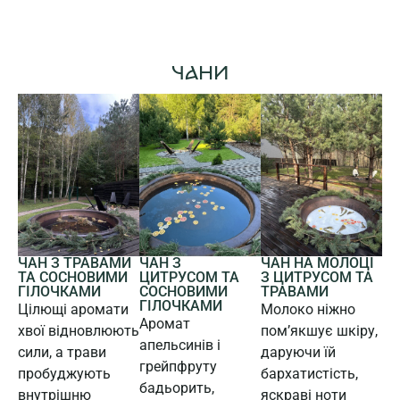
ЧАНИ
ЧАН З
ЧАН З ТРАВАМИ
ЧАН НА МОЛОЦІ
ЦИТРУСОМ ТА
ТА СОСНОВИМИ
З ЦИТРУСОМ ТА
СОСНОВИМИ
ГІЛОЧКАМИ
ТРАВАМИ
ГІЛОЧКАМИ
Цілющі аромати
Молоко ніжно
Аромат
хвої відновлюють
пом’якшує шкіру,
апельсинів і
сили, а трави
даруючи їй
грейпфруту
пробуджують
бархатистість,
бадьорить,
внутрішню
яскраві ноти