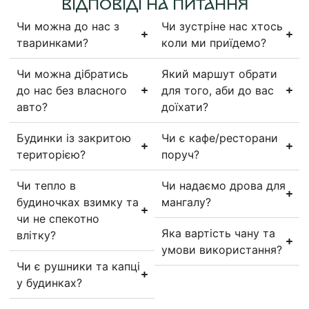
ВІДПОВІДІ НА ПИТАННЯ
Чи можна до нас з
Чи зустріне нас хтось
тваринками?
коли ми приїдемо?
Чи можна дібратись
Який маршут обрати
до нас без власного
для того, аби до вас
авто?
доїхати?
Будинки із закритою
Чи є кафе/ресторани
територією?
поруч?
Чи тепло в
Чи надаємо дрова для
будиночках взимку та
мангалу?
чи не спекотно
Яка вартість чану та
влітку?
умови використання?
Чи є рушники та капці
у будинках?