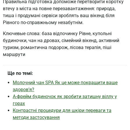
Правильна підготовка допоможе перетворити коротку
втечу з міста на повне перезавантаження: природа,
тиша і продумані сервіси зроблять ваш вікенд біля
Рівного по-справжньому незабутнім.
Ключевые слова: база відпочинку Рівне, купольні
будиночки, чан на дровах, сімейний вікенд, активний
туризм, романтична подорож, лісова терапія, піші
маршрути
Ще по темі:
Молочний чан SPA Як це може покращити ваше
здоров’я?
А-фрейм будиночок як зробити затишну віллу у
горах
Контрастні процедури для шкіри переваги та
методи застосування