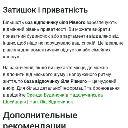
Затишок і приватність
Більшість
баз відпочинку біля Рівного
забезпечують
відмінний рівень приватності. Ви можете вибрати
приватний будиночок або апартаменти віддалено від
інших, щоб ніщо не порушувало ваш спокій. Це ідеальне
рішення для романтичних відпусток або сімейних
канікул.
На закінчення, якщо ви шукаєте місце, де можна
відпочити від міського шуму і напруженого ритму
життя, то
база відпочинку біля Рівного
– це чудовий
вибір. Для більш детальної інформації та бронювання
відвідайте
Оренда Будиночків Надслучанська
Швейцарія | Чан, Ліс, Відпочинок
.
Дополнительные
рекомендации