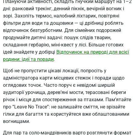
Плануючи активності, складіть гнучкий маршрут на 1–2
дні: ранковий трекінг, денний пікнік, вечірній вогник і
зорі. Захопіть термос, налобний ліхтарик, повітряні
фільтри для води та дощовики — ці дрібниці роблять
відпочинок безтурботним. Для сімейних подорожей
продумайте дитячі задачі: пошук слідів тварин,
складання гербарію, міні-квест у лісі. Більше готових
ідей знайдете у добірці
Відпочинок на природі для всієї
родини: ідеї та поради
.
Щоб не пропустити цікаві локації, попросіть у
адміністратора карти місцевих стежок і поради щодо
оглядових точок. Часто поруч є невідомі ширшій
аудиторії урочища, дерев’яні мости, терасовані береги
річок і місця для спостереження за птахами. Пам’ятайте
про “Leave No Trace”: не залишайте сміття, не зрізайте
гілки для багаття та користуйтеся вже облаштованими
вогнищами.
Для пар та соло-мандрівників варто розглянути формат