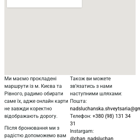
Ми маємо прокладені
Також ви можете
маршрути із м. Києва та
зв’язатись з нами
Рівного, радимо обирати
наступними шляхами:
саме їх, адже онлайн карти
Пошта:
не завжди коректно
nadsluchanska.shveytsaria@g
відображають дорогу.
Телефон:
+380 (98) 131 34
31
Після бронювання ми з
Instargam:
радістю допоможемо вам
@chan_nadsluchan