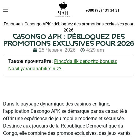
Що на вас чекає
+380 (98) 131 34 31
Головна
»
Casongo APK : débloquez des promotions exclusives pour
2026
CASONGO APK : DÉBLOQUEZ DES
PROMOTIONS EXCLUSIVES POUR 2026
25 Червня, 2026
4:29 am
Також прочитайте:
Pinco’da ilk depozito bonusu:
Nasıl yararlanabilirsiniz?
Dans le paysage dynamique des casinos en ligne,
l’application Casongo APK se démarque par sa capacité à
offrir une expérience de jeu mobile moderne et sécurisée.
Destinée aux joueurs de la République Démocratique du
Congo, elle combine des promos exclusives, des jeux variés