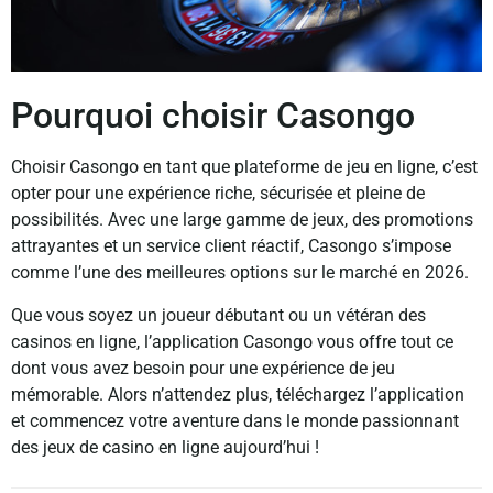
Pourquoi choisir Casongo
Choisir Casongo en tant que plateforme de jeu en ligne, c’est
opter pour une expérience riche, sécurisée et pleine de
possibilités. Avec une large gamme de jeux, des promotions
attrayantes et un service client réactif, Casongo s’impose
comme l’une des meilleures options sur le marché en 2026.
Que vous soyez un joueur débutant ou un vétéran des
casinos en ligne, l’application Casongo vous offre tout ce
dont vous avez besoin pour une expérience de jeu
mémorable. Alors n’attendez plus, téléchargez l’application
et commencez votre aventure dans le monde passionnant
des jeux de casino en ligne aujourd’hui !