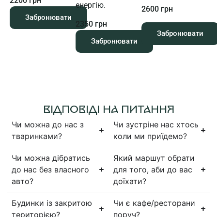
2200 грн
енергію.
2600 грн
Забронювати
2350 грн
Забронювати
Забронювати
ВІДПОВІДІ НА ПИТАННЯ
Чи можна до нас з
Чи зустріне нас хтось
тваринками?
коли ми приїдемо?
Чи можна дібратись
Який маршут обрати
до нас без власного
для того, аби до вас
авто?
доїхати?
Будинки із закритою
Чи є кафе/ресторани
територією?
поруч?