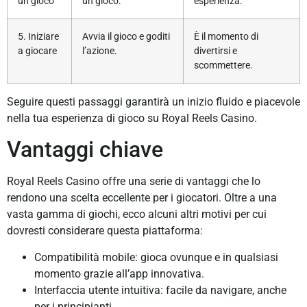
un gioco
un gioco.
esperienza.
5. Iniziare
Avvia il gioco e goditi
È il momento di
a giocare
l’azione.
divertirsi e
scommettere.
Seguire questi passaggi garantirà un inizio fluido e piacevole
nella tua esperienza di gioco su Royal Reels Casino.
Vantaggi chiave
Royal Reels Casino offre una serie di vantaggi che lo
rendono una scelta eccellente per i giocatori. Oltre a una
vasta gamma di giochi, ecco alcuni altri motivi per cui
dovresti considerare questa piattaforma:
Compatibilità mobile: gioca ovunque e in qualsiasi
momento grazie all’app innovativa.
Interfaccia utente intuitiva: facile da navigare, anche
per i principianti.