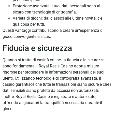
Protezione avanzata: i tuoi dati personali sono al
sicuro con tecnologie di crittografia.
Varietà di giochi: dai classici alle ultime novità, c’è
qualcosa per tutti.
Questi vantaggi contribuiscono a creare un’esperienza di
gioco coinvolgente e sicura.
Fiducia e sicurezza
Quando si tratta di casinò online, la fiducia e la sicurezza
sono fondamentali. Royal Reels Casino adotta misure
rigorose per proteggere le informazioni personali dei suoi
utenti. Utilizzando tecnologie di crittografia avanzata, il
casinò garantisce che tutte le transazioni siano sicure e che i
dati sensibili siano protetti da accessi non autorizzati.
Inoltre, Royal Reels Casino è registrato e autorizzato,
offrendo ai giocatori la tranquillità necessaria durante il
gioco.