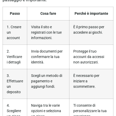
Passo
Cosa fare
Perché è importante
1. Creare
Visita il sito e
È il primo passo per
un
registrati con le tue
accedere ai giochi.
account
informazioni.
2.
Invia documenti per
Protegge il tuo
Verificare
confermare la tua
account da accessi
i dettagli
identità.
non autorizzati.
3.
Scegli un metodo di
È necessario per
Effettuare
pagamento e
iniziare a
un
aggiungi fondi.
scommettere.
deposito
4.
Naviga tra le varie
Ti consente di
Scegliere
opzioni e seleziona
personalizzare la tua