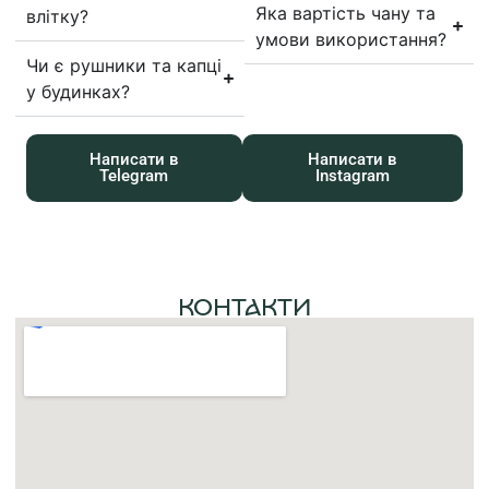
Яка вартість чану та
влітку?
умови використання?
Чи є рушники та капці
у будинках?
Написати в
Написати в
Telegram
Instagram
КОНТАКТИ