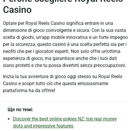
Casino
Optare per Royal Reels Casino significa entrare in una
dimensione di gioco coinvolgente e sicura. Con la sua vasta
scelta di giochi, un’app mobile innovativa e un forte impegno
per la sicurezza, questo casinò è una scelta perfetta sia per i
neofiti che per i giocatori esperti. Non solo offre un’ottima
esperienza di gioco, ma garantisce anche che i tuoi dati
siano protetti e che tu possa divertirti senza preoccupazioni.
Inizia la tua avventura di gioco oggi stesso su Royal Reels
Casino e scopri tutto ciò che questa entusiasmante
piattaforma ha da offrire!
Ще по темі:
Discover the best online pokies NZ: top real money
slots and impressive features