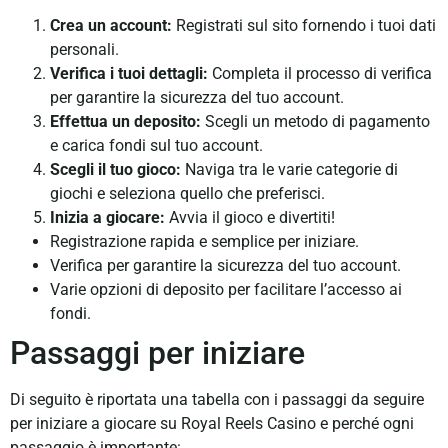
Crea un account:
Registrati sul sito fornendo i tuoi dati
personali.
Verifica i tuoi dettagli:
Completa il processo di verifica
per garantire la sicurezza del tuo account.
Effettua un deposito:
Scegli un metodo di pagamento
e carica fondi sul tuo account.
Scegli il tuo gioco:
Naviga tra le varie categorie di
giochi e seleziona quello che preferisci.
Inizia a giocare:
Avvia il gioco e divertiti!
Registrazione rapida e semplice per iniziare.
Verifica per garantire la sicurezza del tuo account.
Varie opzioni di deposito per facilitare l’accesso ai
fondi.
Passaggi per iniziare
Di seguito è riportata una tabella con i passaggi da seguire
per iniziare a giocare su Royal Reels Casino e perché ogni
passaggio è importante: