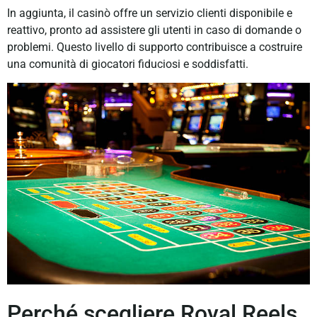
In aggiunta, il casinò offre un servizio clienti disponibile e
reattivo, pronto ad assistere gli utenti in caso di domande o
problemi. Questo livello di supporto contribuisce a costruire
una comunità di giocatori fiduciosi e soddisfatti.
Perché scegliere Royal Reels